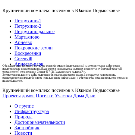
Крупнейший комплекс поселков в Южном Подмосковье
Петрухино-1
Петрухино-2
Петрухино дальнее
Мартьяново
Арнеево
Покровские земли
Воскресенки
Greenvill
Арнеево-парк
Обращаем ваше внимание на то, что вся информация (включая цены) на этом интернет-сайте носит
исключительно информационный характер и ни при каких условиях не является публичной офертой,
определяемой положениями Статьи 437 (2) Гражданского кодекса РФ.
Все материалы данного сайта являются объектами авторского права. Запрещается копирование,
распространение или любое иное использование информации и объектов без предварительного согласия
правообладателя.
Крупнейший комплекс поселков в Южном Подмосковье
Проекты домов
Поселки
Участки
Дома
Дачи
О группе
Инфраструктура
Природа
Достопримечательности
Застройщик
Новости