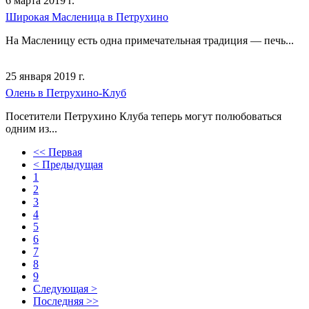
6 марта 2019 г.
Широкая Масленица в Петрухино
На Масленицу есть одна примечательная традиция — печь...
25 января 2019 г.
Олень в Петрухино-Клуб
Посетители Петрухино Клуба теперь могут полюбоваться
одним из...
<< Первая
< Предыдущая
1
2
3
4
5
6
7
8
9
Следующая >
Последняя >>