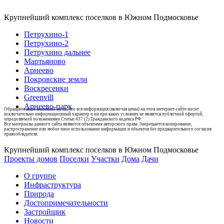
Крупнейший комплекс поселков в Южном Подмосковье
Петрухино-1
Петрухино-2
Петрухино дальнее
Мартьяново
Арнеево
Покровские земли
Воскресенки
Greenvill
Арнеево-парк
Обращаем ваше внимание на то, что вся информация (включая цены) на этом интернет-сайте носит
исключительно информационный характер и ни при каких условиях не является публичной офертой,
определяемой положениями Статьи 437 (2) Гражданского кодекса РФ.
Все материалы данного сайта являются объектами авторского права. Запрещается копирование,
распространение или любое иное использование информации и объектов без предварительного согласия
правообладателя.
Крупнейший комплекс поселков в Южном Подмосковье
Проекты домов
Поселки
Участки
Дома
Дачи
О группе
Инфраструктура
Природа
Достопримечательности
Застройщик
Новости