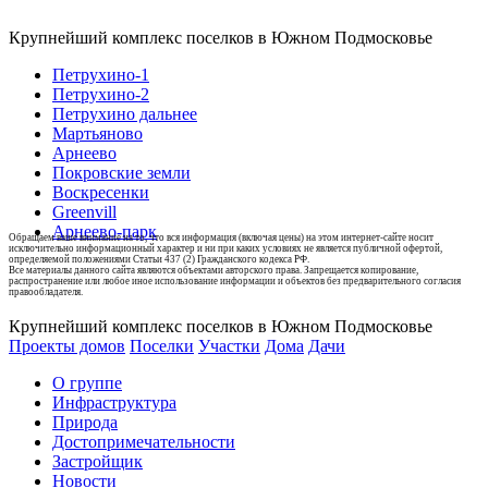
Крупнейший комплекс поселков в Южном Подмосковье
Петрухино-1
Петрухино-2
Петрухино дальнее
Мартьяново
Арнеево
Покровские земли
Воскресенки
Greenvill
Арнеево-парк
Обращаем ваше внимание на то, что вся информация (включая цены) на этом интернет-сайте носит
исключительно информационный характер и ни при каких условиях не является публичной офертой,
определяемой положениями Статьи 437 (2) Гражданского кодекса РФ.
Все материалы данного сайта являются объектами авторского права. Запрещается копирование,
распространение или любое иное использование информации и объектов без предварительного согласия
правообладателя.
Крупнейший комплекс поселков в Южном Подмосковье
Проекты домов
Поселки
Участки
Дома
Дачи
О группе
Инфраструктура
Природа
Достопримечательности
Застройщик
Новости