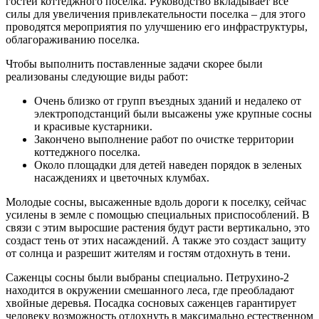
гостей коттеджного поселка. Руководство вкладывает все
силы для увеличения привлекательности поселка – для этого
проводятся мероприятия по улучшению его инфраструктуры,
облагораживанию поселка.
Чтобы выполнить поставленные задачи скорее были
реализованы следующие виды работ:
Очень близко от групп въездных зданий и недалеко от
электроподстанций были высажены уже крупные сосны
и красивые кустарники.
Закончено выполнение работ по очистке территории
коттеджного поселка.
Около площадки для детей наведен порядок в зеленых
насаждениях и цветочных клумбах.
Молодые сосны, высаженные вдоль дороги к поселку, сейчас
усилены в земле с помощью специальных приспособлений. В
связи с этим выросшие растения будут расти вертикально, это
создаст тень от этих насаждений. А также это создаст защиту
от солнца и разрешит жителям и гостям отдохнуть в тени.
Саженцы сосны были выбраны специально. Петрухино-2
находится в окружении смешанного леса, где преобладают
хвойные деревья. Посадка сосновых саженцев гарантирует
человеку возможность отдохнуть в максимально естественном