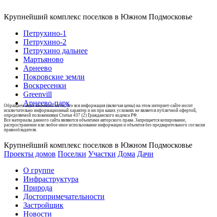
Крупнейший комплекс поселков в Южном Подмосковье
Петрухино-1
Петрухино-2
Петрухино дальнее
Мартьяново
Арнеево
Покровские земли
Воскресенки
Greenvill
Арнеево-парк
Обращаем ваше внимание на то, что вся информация (включая цены) на этом интернет-сайте носит
исключительно информационный характер и ни при каких условиях не является публичной офертой,
определяемой положениями Статьи 437 (2) Гражданского кодекса РФ.
Все материалы данного сайта являются объектами авторского права. Запрещается копирование,
распространение или любое иное использование информации и объектов без предварительного согласия
правообладателя.
Крупнейший комплекс поселков в Южном Подмосковье
Проекты домов
Поселки
Участки
Дома
Дачи
О группе
Инфраструктура
Природа
Достопримечательности
Застройщик
Новости