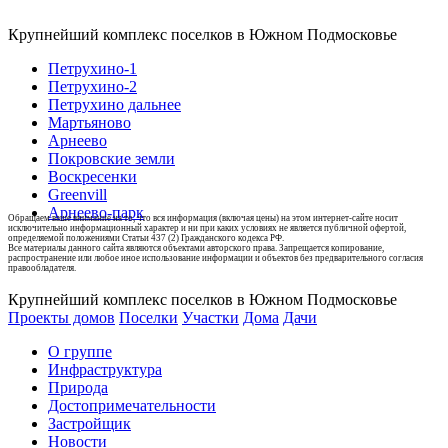
Крупнейший комплекс поселков в Южном Подмосковье
Петрухино-1
Петрухино-2
Петрухино дальнее
Мартьяново
Арнеево
Покровские земли
Воскресенки
Greenvill
Арнеево-парк
Обращаем ваше внимание на то, что вся информация (включая цены) на этом интернет-сайте носит
исключительно информационный характер и ни при каких условиях не является публичной офертой,
определяемой положениями Статьи 437 (2) Гражданского кодекса РФ.
Все материалы данного сайта являются объектами авторского права. Запрещается копирование,
распространение или любое иное использование информации и объектов без предварительного согласия
правообладателя.
Крупнейший комплекс поселков в Южном Подмосковье
Проекты домов
Поселки
Участки
Дома
Дачи
О группе
Инфраструктура
Природа
Достопримечательности
Застройщик
Новости