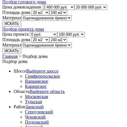
Подбор готового дома
Цена домовладения
Площадь дома
Материал
Подбор проекта дома
Цена проекта
Площадь дома
Материал
Главная
>
Подбор дома
Подбор дома
Шоссе
Выберите шоссе
Симферопольское
Варшавское
Каширское
Область
Выберите область
Московская
Тульская
Район
Заокский
Серпуховский
Чеховский
Подольский