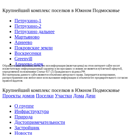
Крупнейший комплекс поселков в Южном Подмосковье
Петрухино-1
Петрухино-2
Петрухино дальнее
Мартьяново
Арнеево
Покровские земли
Воскресенки
Greenvill
Арнеево-парк
Обращаем ваше внимание на то, что вся информация (включая цены) на этом интернет-сайте носит
исключительно информационный характер и ни при каких условиях не является публичной офертой,
определяемой положениями Статьи 437 (2) Гражданского кодекса РФ.
Все материалы данного сайта являются объектами авторского права. Запрещается копирование,
распространение или любое иное использование информации и объектов без предварительного согласия
правообладателя.
Крупнейший комплекс поселков в Южном Подмосковье
Проекты домов
Поселки
Участки
Дома
Дачи
О группе
Инфраструктура
Природа
Достопримечательности
Застройщик
Новости