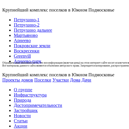
Крупнейший комплекс поселков в Южном Подмосковье
Петрухино-1
Петрухино-2
Петрухино дальнее
Мартьяново
Арнеево
Покровские земли
Воскресенки
Greenvill
Арнеево-парк
Обращаем ваше внимание на то, что вся информация (включая цены) на этом интернет-сайте носит исключите
Все материалы данного сайта являются объектами авторского права. Запрещается копирование, распространен
Крупнейший комплекс поселков в Южном Подмосковье
Проекты домов
Поселки
Участки
Дома
Дачи
О группе
Инфраструктура
Природа
Достопримечательности
Застройщик
Новости
Статьи
Акции